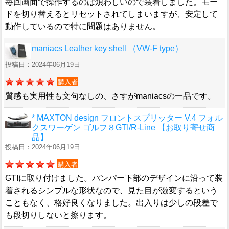
毎回画面で操作するのは煩わしいので装着しました。モー
ドを切り替えるとリセットされてしまいますが、安定して
動作しているので特に問題はありません。
maniacs Leather key shell （VW-F type）
投稿日：2024年06月19日
購入者
質感も実用性も文句なしの、さすがmaniacsの一品です。
* MAXTON design フロントスプリッター V.4 フォル
クスワーゲン ゴルフ８GTI/R-Line 【お取り寄せ商
品】
投稿日：2024年06月19日
購入者
GTIに取り付けました。パンパー下部のデザインに沿って装
着されるシンプルな形状なので、見た目が激変するという
こともなく、格好良くなりました。出入りは少しの段差で
も段切りしないと擦ります。