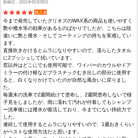
投稿日：2021年02月05日
購入者
今まで発売していたグリオズのWAX系の商品も使いやすく
艶や撥水等の効果があるものばかりでしたが、こちらは段
違いに艶と撥水・そしてコーティングの持ちを実感してい
ます。
直接吹きかけるとムラになりやすいので、濡らしたタオル
に2プッシュして拭いています。
窓以外はどこにでも使用可能で、ワイパーのカウルやドア
ミラーの付け根などプラスチックむき出しの部分に使用す
ると、白くなりかけていたのが自然な風合いに戻りまし
た。
毎週末の洗車で2週間続けて塗布し、2週間塗布しないで様
子見をしましたが、雨に濡れて汚れが付着してもシャンプ
ー洗車後には撥水が復活しており、今までにない持続力で
した。
連続して使用するとムラになりやすいので、1週おきくらい
がベストな使用方法だと思います。