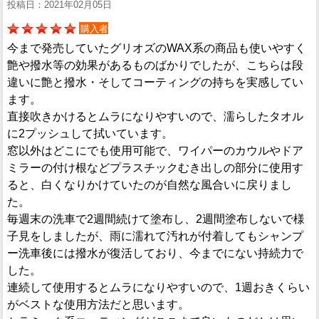
投稿日：2021年02月05日
購入者
今まで発売していたグリオズのWAX系の商品も使いやすく
艶や撥水等の効果があるものばかりでしたが、こちらは段
違いに艶と撥水・そしてコーティングの持ちを実感してい
ます。
直接吹きかけるとムラになりやすいので、濡らしたタオル
に2プッシュして拭いています。
窓以外はどこにでも使用可能で、ワイパーのカウルやドア
ミラーの付け根などプラスチックむき出しの部分に使用す
ると、白くなりかけていたのが自然な風合いに戻りまし
た。
毎週末の洗車で2週間続けて塗布し、2週間塗布しないで様
子見をしましたが、雨に濡れて汚れが付着してもシャンプ
ー洗車後には撥水が復活しており、今までにない持続力で
した。
連続して使用するとムラになりやすいので、1週おきくらい
がベストな使用方法だと思います。