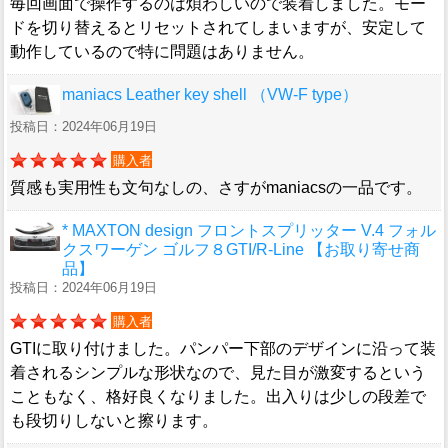
毎回画面で操作するのは煩わしいので装着しました。モー
ドを切り替えるとリセットされてしまいますが、安定して
動作しているので特に問題はありません。
maniacs Leather key shell （VW-F type）
投稿日：2024年06月19日
購入者
質感も実用性も文句なしの、さすがmaniacsの一品です。
* MAXTON design フロントスプリッター V.4 フォル
クスワーゲン ゴルフ８GTI/R-Line 【お取り寄せ商
品】
投稿日：2024年06月19日
購入者
GTIに取り付けました。パンパー下部のデザインに沿って装
着されるシンプルな形状なので、見た目が激変するという
こともなく、格好良くなりました。出入りは少しの段差で
も段切りしないと擦ります。