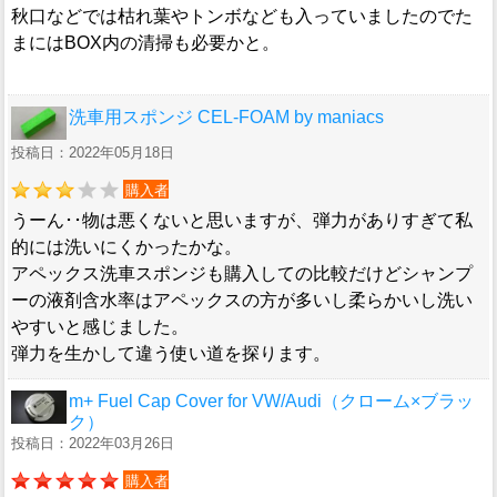
秋口などでは枯れ葉やトンボなども入っていましたのでた
まにはBOX内の清掃も必要かと。
洗車用スポンジ CEL-FOAM by maniacs
投稿日：2022年05月18日
購入者
うーん･･物は悪くないと思いますが、弾力がありすぎて私
的には洗いにくかったかな。
アペックス洗車スポンジも購入しての比較だけどシャンプ
ーの液剤含水率はアペックスの方が多いし柔らかいし洗い
やすいと感じました。
弾力を生かして違う使い道を探ります。
m+ Fuel Cap Cover for VW/Audi（クローム×ブラッ
ク）
投稿日：2022年03月26日
購入者