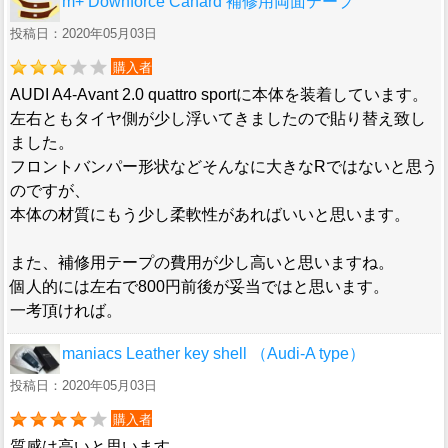
m+ Downforce Canard 補修用両面テープ
投稿日：2020年05月03日
購入者
AUDI A4-Avant 2.0 quattro sportに本体を装着しています。
左右ともタイヤ側が少し浮いてきましたので貼り替え致し
ました。
フロントバンパー形状などそんなに大きなRではないと思う
のですが、
本体の材質にもう少し柔軟性があればいいと思います。
また、補修用テープの費用が少し高いと思いますね。
個人的には左右で800円前後が妥当ではと思います。
一考頂ければ。
maniacs Leather key shell （Audi-A type）
投稿日：2020年05月03日
購入者
質感は高いと思います。