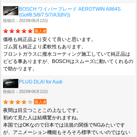
BOSCH ワイパーブレード AEROTWIN A864S
(Golf8.5/8/7.5/7/A3(8V))
投稿日：2023年06月12日
購入者
価格も純正品より安くて良いと思います。
ゴム質も純正より柔軟性もあります。
フロントガラスに撥水コーティング施工していて純正品は
ビビる事ありますが、BOSCHはスムーズに動いてくれるの
で助かリます。
PLUG DLA! for Audi
投稿日：2023年06月12日
購入者
夜間は目立つことこの上なしです。
初めて見た人は結構驚かれますね。
本国ではOKなので日本では法規の関係でNGみたいです
が、アニメーション機能もそろそろ標準でいいのではない