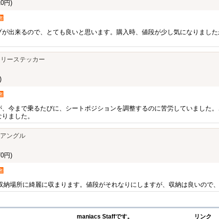
0円)
者
プが出来るので、とても良いと思います。購入時、値段が少し気になりました
モリーステッカー
)
者
が、今まで乗るたびに、シートポジションを調整するのに苦労していました。
なりました。
イアングル
0円)
者
る、収納場所に綺麗に収まります。値段がそれなりにしますが、収納は良いので
maniacs Staffです。
リンク