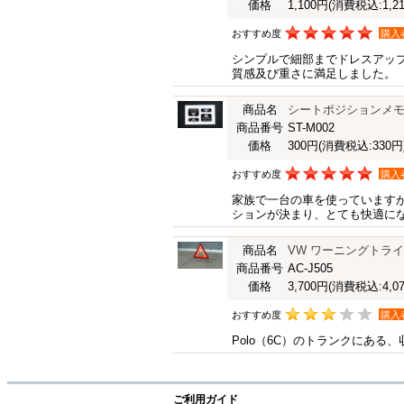
価格
1,100円
(消費税込:1,21
おすすめ度
購入
シンプルで細部までドレスアッ
質感及び重さに満足しました。
商品名
シートポジションメ
商品番号
ST-M002
価格
300円
(消費税込:330円
おすすめ度
購入
家族で一台の車を使っています
ションが決まり、とても快適に
商品名
VW ワーニングトラ
商品番号
AC-J505
価格
3,700円
(消費税込:4,07
おすすめ度
購入
Polo（6C）のトランクにあ
ご利用ガイド