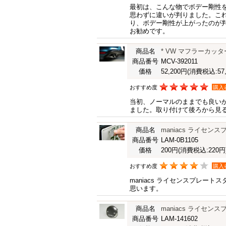
最初は、こんな物でボデー剛性
思わずに違いが判りました。これ
り、ボデー剛性が上がったのが
お勧めです。
商品名
* VW マフラーカッター(
商品番号
MCV-392011
価格
52,200円
(消費税込:57,
おすすめ度
購入
当初、ノーマルのままでも良いか
ました。取り付けて後ろから見る
商品名
maniacs ライセ
商品番号
LAM-0B1105
価格
200円
(消費税込:220円
おすすめ度
購入
maniacs ライセンスプレ
思います。
商品名
maniacs ライセ
商品番号
LAM-141602