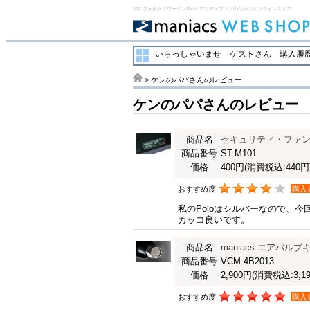
VW フォルクスワーゲン/Audi アウディファンのためのオンラインストア
いらっしゃいませ ゲストさん
購入履歴
> ケンのパパさんのレビュー
ケンのパパさんのレビュー
商品名
セキュリティ・ファンク
商品番号
ST-M101
価格
400円
(消費税込:440円
おすすめ度
購入
私のPoloはシルバーなので、
カッコ良いです。
商品名
maniacs エアバ
商品番号
VCM-4B2013
価格
2,900円
(消費税込:3,19
おすすめ度
購入