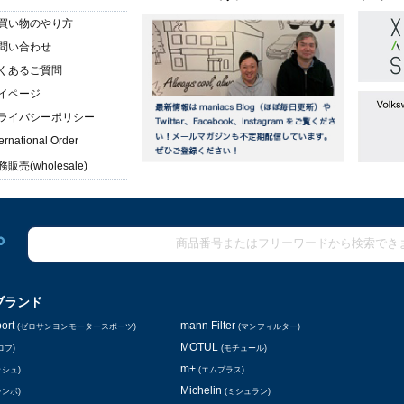
買い物のやり方
問い合わせ
くあるご質問
イページ
ライバシーポリシー
ternational Order
販売(wholesale)
ブランド
ort
mann Filter
(ゼロサンヨンモータースポーツ)
(マンフィルター)
MOTUL
ロフ)
(モチュール)
m+
ッシュ)
(エムプラス)
Michelin
レンボ)
(ミシュラン)