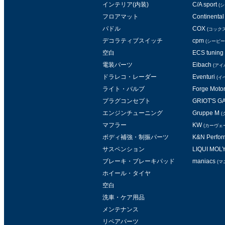
インテリア(内装)
C/A sport
(
フロアマット
Continental 
パドル
COX
(コックス
デコラティブスイッチ
cpm
(シービー
空白
ECS tuning
電装パーツ
Eibach
(アイ
ドラレコ・レーダー
Eventuri
(イ
ライト・バルブ
Forge Moto
プラグコンセプト
GRIOT'S 
エンジンチューニング
Gruppe M
(
マフラー
KW
(カーヴェ
ボディ補強・制振パーツ
K&N Perform
サスペンション
LIQUI MOL
ブレーキ・ブレーキパッド
maniacs
(マ
ホイール・タイヤ
空白
洗車・ケア用品
メンテナンス
リペアパーツ