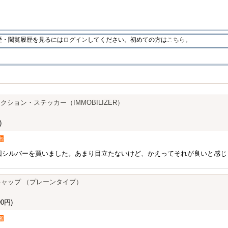
・閲覧履歴を見るには
ログイン
してください。初めての方は
こちら
。
ション・ステッカー（IMMOBILIZER）
)
者
今回シルバーを買いました。あまり目立たないけど、かえってそれが良いと感じま
ルブキャップ （プレーンタイプ）
0円)
者