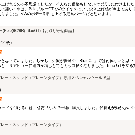
を上げれるのか不思議でしたが、そんなに価格もしないので試しに付けました
は凄い！車は、PoloブルーGTで40タイヤをはいて突き上げ感が今まであり
判りました。VWのボデー剛性を上げる定番パーツだと思います。
Polo(6C/6R) BlueGT)【お取り寄せ商品】
420円)
者
と思っていました。しかし、外観が普通の「Blue GT」では勿体ないと思
と、リアビューに迫力が増しとてもカッコ良くなりました。Blue GTを乗
ンスプレートスタッド（プレーンタイプ）専用スペシャルツール P型
)
者
ートスタッドを付けるには、必需品なので一緒に購入しました。代替えが効かな
ンスプレートスタッド（プレーンタイプ）