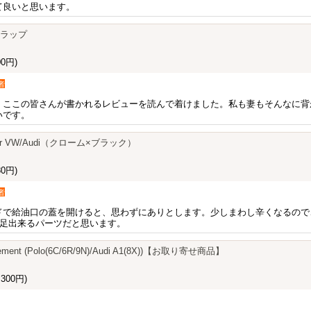
て良いと思います。
トラップ
0円)
者
、ここの皆さんが書かれるレビューを読んで着けました。私も妻もそんなに背
いです。
er for VW/Audi（クローム×ブラック）
0円)
者
ドで給油口の蓋を開けると、思わずにありとします。少しまわし辛くなるので
満足出来るパーツだと思います。
rcement (Polo(6C/6R/9N)/Audi A1(8X))【お取り寄せ商品】
300円)