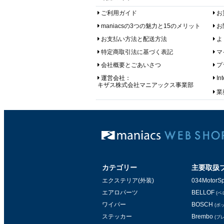
ご利用ガイド
お
maniacsの3つの魅力と15のメリット
お
お支払い方法と配送方法
よ
特定商取引法に基づく表記
マ
会社概要とごあいさつ
プ
運営会社：
In
キザス株式会社マニアックス事業部
業務
カテゴリー
主要取扱
エクステリア(外装)
034MotorSp
エアロパーツ
BELLOF
(ベ
ワイパー
BOSCH
(ボ
ステッカー
Brembo
(ブ