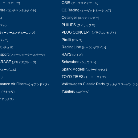
OSIR
シーエースポーツ)
(オーエスアイアール)
tire
OZ Racing
(コンチネンタルタイヤ)
(オーゼット レーシング)
Oettinger
)
(エッティンガー)
PHILIPS
エム)
(フィリップス)
PLUG CONCEPT
(イーシーエスチューニング)
(プラグコンセプト)
Pirelli
バッハ)
(ピレリ)
RacingLine
ベンチュリ)
(レーシングライン)
rsport
RAYS
(フォージモータースポーツ)
(レイズ)
GARAGE
Schwaben
(グリオズガレージ)
(シュワベン)
Spark Models
グループエム)
(スパークモデル)
TOYO TIRES
ー)
(トーヨータイヤ)
ance Air Filters
Volkswagen Classic Parts
(ケイアンドエヌ)
(フォルクスワーゲン ク
Y
Yupiteru
(リキモリ)
(ユピテル)
ニアックス)