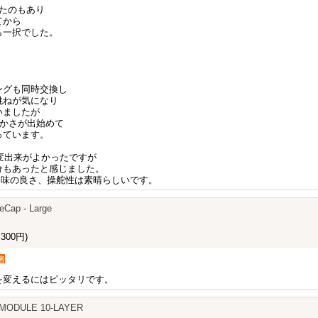
たのもあり
てから
ら一択でした。
ングも同時交換し
跳ねが気になり
いましたが
やかさが出始めて
っています。
変出来がよかったですが
分もあったと感じました。
り味の良さ、操舵性は素晴らしいです。
eCap - Large
300円)
者
を変えるにはピッタリです。
 MODULE 10-LAYER