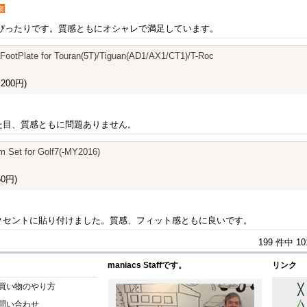
者
にぴったりです。質感ともにオシャレで満足しています。
-FootPlate for Touran(5T)/Tiguan(AD1/AX1/CT1)/T-Roc
200円)
た目、質感ともに問題ありません。
lm Set for Golf7(-MY2016)
0円)
クセントに貼り付けました。質感、フィット感ともに良いです。
199 件中 1
maniacs Staffです。
リンク
買い物のやり方
問い合わせ