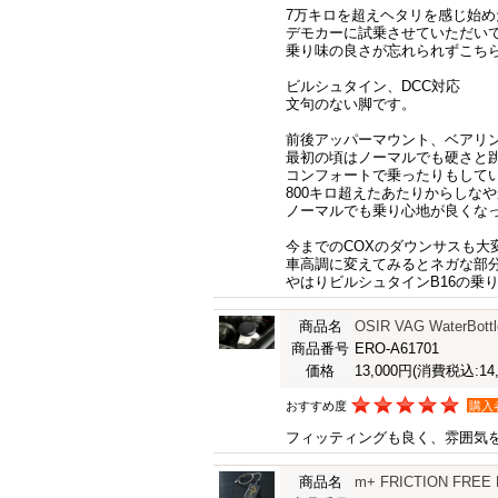
7万キロを超えヘタリを感じ始め
デモカーに試乗させていただい
乗り味の良さが忘れられずこち
ビルシュタイン、DCC対応
文句のない脚です。
前後アッパーマウント、ベアリ
最初の頃はノーマルでも硬さと
コンフォートで乗ったりもして
800キロ超えたあたりからしな
ノーマルでも乗り心地が良くな
今までのCOXのダウンサスも大
車高調に変えてみるとネガな部
やはりビルシュタインB16の乗
商品名
OSIR VAG WaterBottl
商品番号
ERO-A61701
価格
13,000円
(消費税込:14,
おすすめ度
購入
フィッティングも良く、雰囲気
商品名
m+ FRICTION FREE