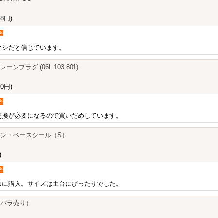
8円)
者
マシだと信じています。
ーンプラグ (06L 103 801)
0円)
者
交換が必要になるので買いだめしています。
ン・ベースシール（S）
)
者
めに購入。サイズは土台にぴったりでした。
（バラ売り）