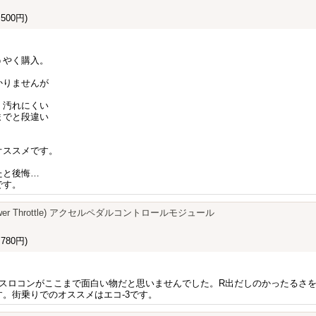
500円)
うやく購入。
かりませんが
、汚れにくい
までと段違い
オススメです。
たと後悔…
です。
n Power Throttle) アクセルペダルコントロールモジュール
780円)
、スロコンがここまで面白い物だと思いませんでした。R出だしのかったるさ
。街乗りでのオススメはエコ-3です。