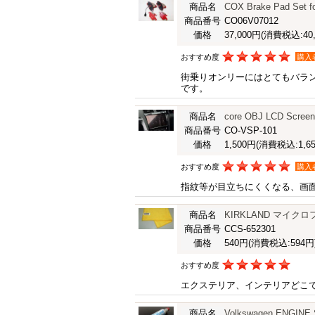
商品名
COX Brake Pad Se
商品番号
CO06V07012
価格
37,000円
(消費税込:40,
おすすめ度
購入
街乗りオンリーにはとてもバラ
です。
商品名
core OBJ LCD Scree
商品番号
CO-VSP-101
価格
1,500円
(消費税込:1,65
おすすめ度
購入
指紋等が目立ちにくくなる、画
商品名
KIRKLAND マイ
商品番号
CCS-652301
価格
540円
(消費税込:594円
おすすめ度
エクステリア、インテリアどこ
商品名
Volkswagen ENGIN