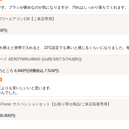
です。ブラシが硬めなのが気になりますが、汚れはしっかり落ちてくれます。
134 パワーエアコン134【ご来店専用】
0円)
ス入れ替えと併用で入れると、22℃設定でも寒いと感じるくらいになりました。
EROTWIN A864S (Golf8.5/8/7.5/7/A3(8V))
ところ 6,840円
(消費税込:7,524円)
者
正よりも安いしいいと思います。
せんでした。
6 DampTronic サスペンションセット【お取り寄せ商品/ご来店装着専用】
0,800円)