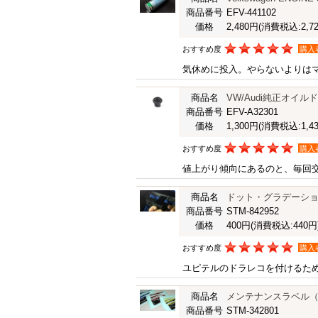
商品番号
EFV-441102
価格
2,480円
(消費税込:2,72
おすすめ度
購入
気休めに投入。やらないよりは
商品名
VW/Audi純正オイルドレ
商品番号
EFV-A32301
価格
1,300円
(消費税込:1,43
おすすめ度
購入
値上がり傾向にあるのと、毎回
商品名
ドット・グラデーショ
商品番号
STM-842952
価格
400円
(消費税込:440円
おすすめ度
購入
ユピテルのドラレコを付けるた
商品名
メンテナンスラベル
商品番号
STM-342801