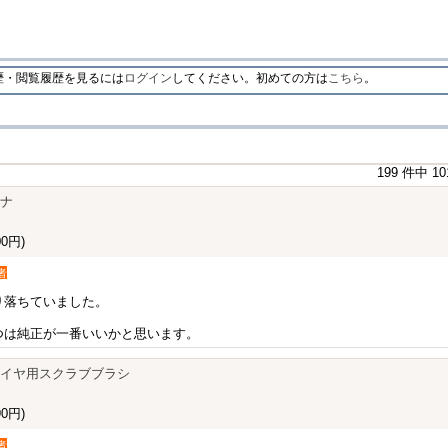
・閲覧履歴を見るには
ログイン
してください。初めての方は
こちら
。
199 件中 1
ーナ
0円)
者
り落ちていました。
つは純正が一番いいかと思います。
GE タイヤ用スクラブブラシ
0円)
者