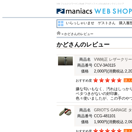
VW フォルクスワーゲン/Audi アウディファンのためのオンラインストア
いらっしゃいませ ゲストさん
購入履歴
> かどさんのレビュー
かどさんのレビュー
商品名
VW純正 レザークリ
商品番号
CCV-3A0115
価格
2,000円
(消費税込:2,20
おすすめ度
購入
嫌な匂いもなく、汚れはしっか
ベタつきがないの好印象。
色々使いましたが、この手のや
商品名
GRIOT'S GARA
商品番号
CCG-481101
価格
1,900円
(消費税込:2,09
おすすめ度
購入