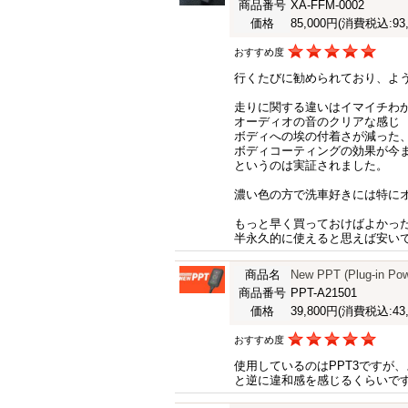
商品番号
XA-FFM-0002
価格
85,000円
(消費税込:93,
おすすめ度
行くたびに勧められており、よ
走りに関する違いはイマイチわ
オーディオの音のクリアな感じ
ボディへの埃の付着さが減った
ボディコーティングの効果が今
というのは実証されました。
濃い色の方で洗車好きには特に
もっと早く買っておけばよかっ
半永久的に使えると思えば安い
商品名
New PPT (Plug-i
商品番号
PPT-A21501
価格
39,800円
(消費税込:43,
おすすめ度
使用しているのはPPT3ですが
と逆に違和感を感じるくらいです