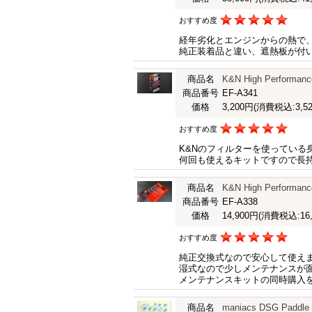
おすすめ度
経年劣化とエンジンからの熱で
純正装着品と違い、遮熱板が付い
商品名
K&N High Perfor
商品番号
EF-A341
価格
3,200円
(消費税込:3,52
おすすめ度
K&Nのフィルターを使っている
何回も使えるキットですので長
商品名
K&N High Performanc
商品番号
EF-A338
価格
14,900円
(消費税込:16,
おすすめ度
純正交換式なので安心して使え
湿式なので少しメンテナンスが
メンテナンスキットの同時購入
商品名
maniacs DSG Padd