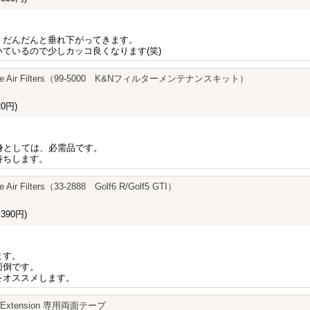
、だんだんと垂れ下がってきます。
ているので少しカッコ良くなります(笑)
mance Air Filters（99-5000 K&Nフィルターメンテナンスキット）
0円)
身としては、必需品です。
持ちします。
e Air Filters（33-2888 Golf6 R/Golf5 GTI）
390円)
ます。
面倒です。
をオススメします。
le Extension 専用両面テープ