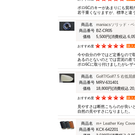
ポロ6Cのキーがあまりにも貧相
若干重くなりますが、標準と違
商品名
maniacsソリッド
商品番号
BZ-CR05
価格
5,500円
(消費税込:6,05
おすすめ度
購入
今や自分の中ではど定番なので
あるのとないのとでは雲泥の差
ポロ6Cに取り付けましたがレザ
商品名
Golf7/Golf7.
商品番号
MRV-631401
価格
18,800円
(消費税込:20,
おすすめ度
購入
見やすさは断然こちらのが良い
自然の見やすさになりました。
商品名
m+ Leather Key Cover
商品番号
KCX-642201