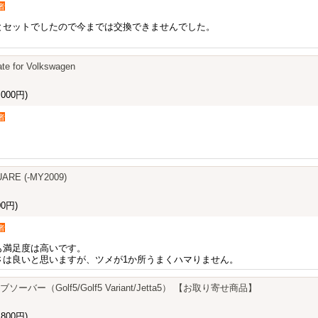
者
とセットでしたので今までは交換できませんでした。
ate for Volkswagen
000円)
者
。
ARE (-MY2009)
0円)
者
も満足度は高いです。
さは良いと思いますが、ツメが1か所うまくハマりません。
ブソーバー（Golf5/Golf5 Variant/Jetta5） 【お取り寄せ商品】
800円)