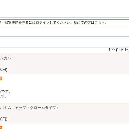
・閲覧履歴を見るには
ログイン
してください。初めての方は
こちら
。
199 件中 1
エンジンカバー
0円)
者
品です。
ます。
ーボトムキャップ（クロームタイプ）
0円)
者