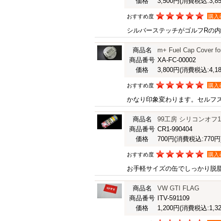
価格
3,500円
(消費税込:3,85
おすすめ度
購入
シルバーステッチがゴルフRの
商品名
m+ Fuel Cap Cov
商品番号
XA-FC-00002
価格
3,800円
(消費税込:4,18
おすすめ度
購入
かなり印象変わります。セルフ
商品名
99工房 シリコンオフ1
商品番号
CR1-990404
価格
700円
(消費税込:770円
おすすめ度
購入
お手軽サイズの缶でしっかり脱
商品名
VW GTI FLAG
商品番号
ITV-591109
価格
1,200円
(消費税込:1,32