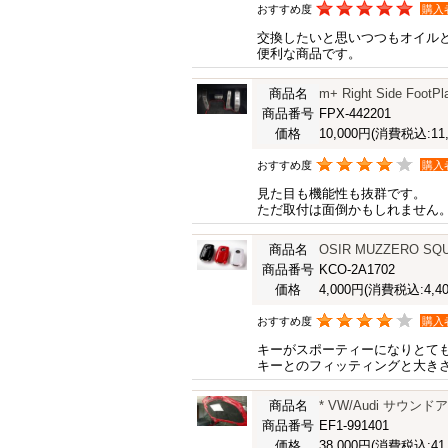
おすすめ度
購入
交換したいと思いつつもオイル
便利な商品です。
商品名
m+ Right Side FootPl
商品番号
FPX-442201
価格
10,000円
(消費税込:11,
おすすめ度
購入
見た目も機能性も抜群です。
ただ取付は面倒かもしれません
商品名
OSIR MUZZERO SQU
商品番号
KCO-2A1702
価格
4,000円
(消費税込:4,40
おすすめ度
購入
キーがスポーティーになりとて
キーとのフィッティングと大き
商品名
* VW/Audi サウンドア
商品番号
EF1-991401
価格
38,000円
(消費税込:41,