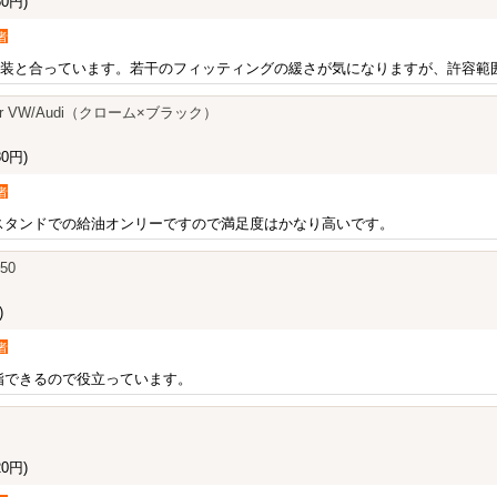
0円)
者
内装と合っています。若干のフィッティングの緩さが気になりますが、許容範
er for VW/Audi（クローム×ブラック）
0円)
者
スタンドでの給油オンリーですので満足度はかなり高いです。
50
)
者
脂できるので役立っています。
0円)