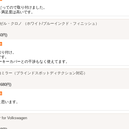
だってので取り付けました。
う満足度は高いです。
・ベゼル・クロノ （ホワイト/ブルーインクド・フィニッシュ）
0円)
者
取り付け。
です。
ーキーカバーとの干渉もなく使えてます。
5 右低屈曲ミラー（ブラインドスポットディテクション対応）
680円)
者
と思います。
 for Volkswagen