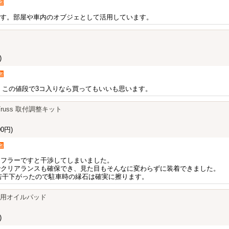
者
ます。部屋や車内のオブジェとして活用しています。
)
者
す。この値段で3コ入りなら買ってもいいも思います。
op Truss 取付調整キット
0円)
者
Dのマフラーですと干渉してしまいました。
でクリアランスも確保でき、見た目もそんなに変わらずに装着できました。
若干下がったので駐車時の縁石は確実に擦ります。
ロマ用オイルパッド
)