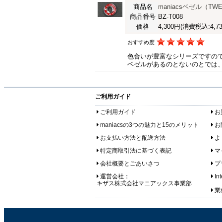
商品名
maniacsベゼル（TW
商品番号
BZ-T008
価格
4,300円
(消費税込:4,73
おすすめ度
色合いが豊富なシリーズですの
ベゼルがあるのとないのとでは
ご利用ガイド
ご利用ガイド
お
maniacsの3つの魅力と15のメリット
お
お支払い方法と配送方法
よ
特定商取引法に基づく表記
マ
会社概要とごあいさつ
プ
運営会社：
In
キザス株式会社マニアックス事業部
業務