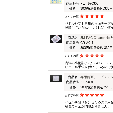
商品番号
PET-970303
価格
300円
(消費税込:330円
おすすめ度
パドルシフト専用の両面テープ
脱脂してから貼りつければ、何
商品名
3M PAC Cleaner No.3
商品番号
CR-A011
価格
300円
(消費税込:330円
おすすめ度
内装の小物類(ベゼルやパドルシ
ビニール手袋が付いているので
商品名
専用両面テープ（ス
商品番号
BZ-S001
価格
200円
(消費税込:220円
おすすめ度
ベゼルを貼り付けるための専用
粘着力も全然問題ありません。