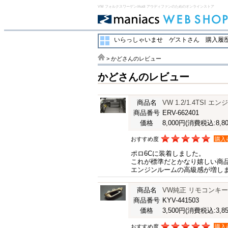
VW フォルクスワーゲン/Audi アウディファンのためのオンラインストア
いらっしゃいませ ゲストさん
購入履歴
> かどさんのレビュー
かどさんのレビュー
商品名
VW 1.2/1.4TSI 
商品番号
ERV-662401
価格
8,000円
(消費税込:8,80
おすすめ度
購入
ポロ6Cに装着しました。
これが標準だとかなり嬉しい商
エンジンルームの高級感が増し
商品名
VW純正 リモコンキ
商品番号
KYV-441503
価格
3,500円
(消費税込:3,85
おすすめ度
購入