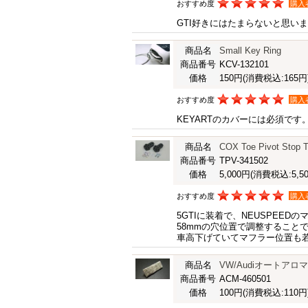
おすすめ度
購入
GTI好きにはたまらないと思い
商品名
Small Key Ring
商品番号
KCV-132101
価格
150円
(消費税込:165円
おすすめ度
購入
KEYARTのカバーには必須で
商品名
COX Toe Pivot St
商品番号
TPV-341502
価格
5,000円
(消費税込:5,50
おすすめ度
購入
5GTIに装着で、NEUSPEE
58mmの穴位置で調整すること
車高下げていてマフラー位置も
商品名
VW/Audiオートア
商品番号
ACM-460501
価格
100円
(消費税込:110円