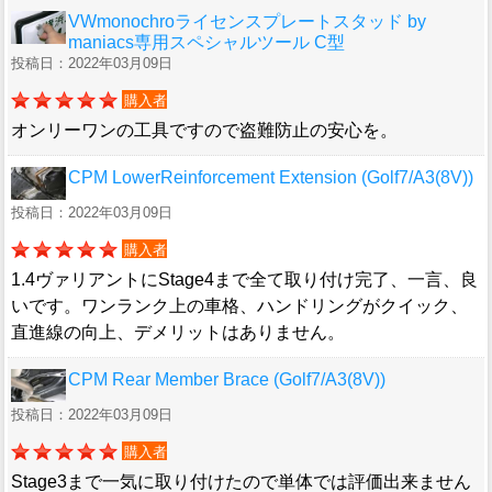
VWmonochroライセンスプレートスタッド by
maniacs専用スペシャルツール C型
投稿日：2022年03月09日
購入者
オンリーワンの工具ですので盗難防止の安心を。
CPM LowerReinforcement Extension (Golf7/A3(8V))
投稿日：2022年03月09日
購入者
1.4ヴァリアントにStage4まで全て取り付け完了、一言、良
いです。ワンランク上の車格、ハンドリングがクイック、
直進線の向上、デメリットはありません。
CPM Rear Member Brace (Golf7/A3(8V))
投稿日：2022年03月09日
購入者
Stage3まで一気に取り付けたので単体では評価出来ません