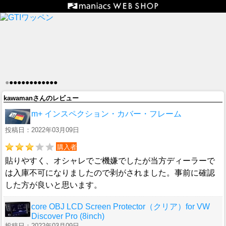
●
●
●
●
●
●
●
●
●
●
●
●
●
kawamanさんのレビュー
m+ インスペクション・カバー・フレーム
投稿日：2022年03月09日
購入者
貼りやすく、オシャレでご機嫌でしたが当方ディーラーで
は入庫不可になりましたので剥がされました。事前に確認
した方が良いと思います。
core OBJ LCD Screen Protector（クリア）for VW
Discover Pro (8inch)
投稿日：2022年03月09日