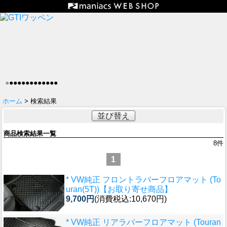
●
●
●
●
●
●
●
●
●
●
●
●
●
ホーム
> 検索結果
並び替え
商品検索結果一覧
8
件
1
* VW純正 フロントラバーフロアマット (To
uran(5T))【お取り寄せ商品】
9,700円
(消費税込:10,670円)
* VW純正 リアラバーフロアマット (Touran