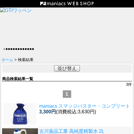
●
●
●
●
●
●
●
●
●
●
●
●
●
ホーム
> 検索結果
並び替え
商品検索結果一覧
3
件
1
maniacs スマッジバスター・コンプリート
3,300円
(消費税込:3,630円)
古川薬品工業 高純度精製水 2L