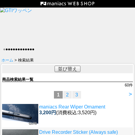
●
●
●
●
●
●
●
●
●
●
●
●
●
ホーム
> 検索結果
並び替え
商品検索結果一覧
60
件
>
1
2
3
maniacs Rear Wiper Ornament
3,200円
(消費税込:3,520円)
Drive Recorder Sticker (Always safe)