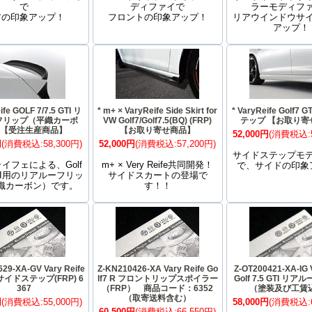
で
ディファイで
ラーモディフ
アの印象アップ！
フロントの印象アップ！
リアウインドウサ
アップ！
ife GOLF 7/7.5 GTI リ
* m+ × VaryReife Side Skirt for
* VaryReife Golf7
フリップ（平織カーボ
VW Golf7/Golf7.5(BQ) (FRP)
テップ 【お取り寄
 【受注生産商品】
【お取り寄せ商品】
52,000円
(消費税込:5
円
(消費税込:58,300円)
52,000円
(消費税込:57,200円)
サイドステップモ
イフェによる、Golf
m+ × Very Reife共同開発！
で、サイドの印象
 GTI用のリアルーフリッ
サイドスカートの登場で
織カーボン）です。
す！！
29-XA-GV Vary Reife
Z-KN210426-XA Vary Reife Go
Z-OT200421-XA-IG 
R サイドステップ(FRP) 6
lf7 R フロントリップスポイラー
Golf 7.5 GTI リ
367
（FRP） 商品コード：6352
（塗装及び工賃
（取寄送料含む）
円
(消費税込:55,000円)
58,000円
(消費税込:6
60,500円
(消費税込:66,550円)