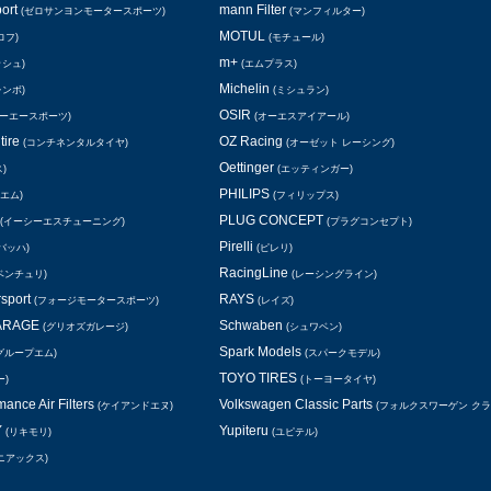
ort
mann Filter
(ゼロサンヨンモータースポーツ)
(マンフィルター)
MOTUL
ロフ)
(モチュール)
m+
ッシュ)
(エムプラス)
Michelin
レンボ)
(ミシュラン)
OSIR
シーエースポーツ)
(オーエスアイアール)
tire
OZ Racing
(コンチネンタルタイヤ)
(オーゼット レーシング)
Oettinger
)
(エッティンガー)
PHILIPS
エム)
(フィリップス)
PLUG CONCEPT
(イーシーエスチューニング)
(プラグコンセプト)
Pirelli
バッハ)
(ピレリ)
RacingLine
ベンチュリ)
(レーシングライン)
rsport
RAYS
(フォージモータースポーツ)
(レイズ)
GARAGE
Schwaben
(グリオズガレージ)
(シュワベン)
Spark Models
グループエム)
(スパークモデル)
TOYO TIRES
ー)
(トーヨータイヤ)
ance Air Filters
Volkswagen Classic Parts
(ケイアンドエヌ)
(フォルクスワーゲン ク
Y
Yupiteru
(リキモリ)
(ユピテル)
ニアックス)