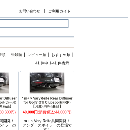
お問い合わせ
ご利用ガイド
着順
登録順
レビュー順
おすすめ順
41 件中 1-41 件表示
r Diffuser
* m+ × VaryReife Rear Diffuser
sport(カーボ
for Golf7 GTI Clubsport(FRP)
生産商品】
【お取り寄せ商品】
0,300円)
40,000円
(消費税込:44,000円)
fe共同開発！
m+ × Very Reife共同開発！
ポイラーの
アンダースポイラーの登場で
！
す！