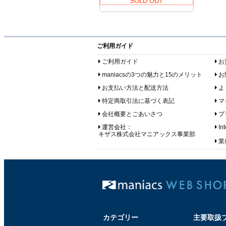
SOLD OUT
ご利用ガイド
ご利用ガイド
お
maniacsの3つの魅力と15のメリット
お
お支払い方法と配送方法
よ
特定商取引法に基づく表記
マ
会社概要とごあいさつ
プ
運営会社：
In
キザス株式会社マニアックス事業部
業務
カテゴリー
主要取扱