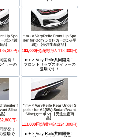
nt Lip Spo
* m+ × VaryReife Front Lip Spo
TI(カーボン/(綾
iler for Golf7.5 GTI(カーボン/(平
産商品】
織)) 【受注生産商品】
35,300円)
103,000円
(消費税込:113,300円)
fe共同開発！
m+ × Very Reife共同開発！
ポイラーの
フロントリップスポイラーの
！
登場です！
f Spoiler f
* m+ × VaryReife Rear Under S
vant Sline
poiler for A4(8W) Sedan/Avant
商品】
Sline(カーボン) 【受注生産商
品】
2,800円)
113,000円
(消費税込:124,300円)
fe共同開発！
m+ × Very Reife共同開発！
の登場で