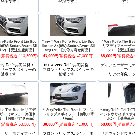
登場です！
登場です！
す！
ryReife Front Lip Spo
* m+ × VaryReife Front Lip Spo
* VaryReife The Bee
A4(8W) Sedan/Avant Sli
iler for A4(8W) Sedan/Avant Sli
リアディフューザ
ボン) 【受注生産商品】
ne(FRP) 【お取り寄せ商品】
ン） 【受注生産
円
(消費税込:113,300円)
43,000円
(消費税込:47,300円)
88,000円
(消費税込:9
Very Reife共同開発！
m+ × Very Reife共同開発！
ディフューザーモ
トリップスポイラーの
フロントリップスポイラーの
で
登場です！
登場です！
リアの印象ア
eife The Beetle リアデ
* VaryReife The Beetle フロン
* VaryReife Golf7 
ザー（マフラー片側車
トリップスポイラー 【お取り寄
インドウサイドスポイ
P） 【お取り寄せ商品】
せ商品】
ボン) 【受注生
円
(消費税込:58,300円)
38,000円
(消費税込:41,800円)
58,000円
(消費税込:6
ューザーモディファイ
フロントリップスポイラーモ
リアウインドウサ