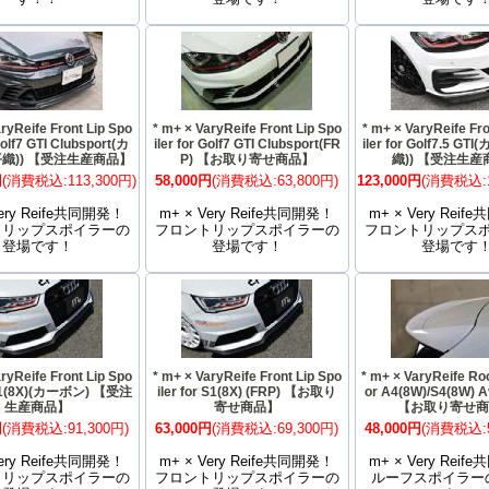
ryReife Front Lip Spo
* m+ × VaryReife Front Lip Spo
* m+ × VaryReife Fro
 Golf7 GTI Clubsport(カ
iler for Golf7 GTI Clubsport(FR
iler for Golf7.5 G
平織)) 【受注生産商品】
P) 【お取り寄せ商品】
織)) 【受注生
円
(消費税込:113,300円)
58,000円
(消費税込:63,800円)
123,000円
(消費税込:1
Very Reife共同開発！
m+ × Very Reife共同開発！
m+ × Very Rei
トリップスポイラーの
フロントリップスポイラーの
フロントリップス
登場です！
登場です！
登場です
ryReife Front Lip Spo
* m+ × VaryReife Front Lip Spo
* m+ × VaryReife Roo
r S1(8X)(カーボン) 【受注
iler for S1(8X) (FRP) 【お取り
or A4(8W)/S4(8W) A
生産商品】
寄せ商品】
【お取り寄せ
円
(消費税込:91,300円)
63,000円
(消費税込:69,300円)
48,000円
(消費税込:5
Very Reife共同開発！
m+ × Very Reife共同開発！
m+ × Very Rei
トリップスポイラーの
フロントリップスポイラーの
ルーフスポイラー