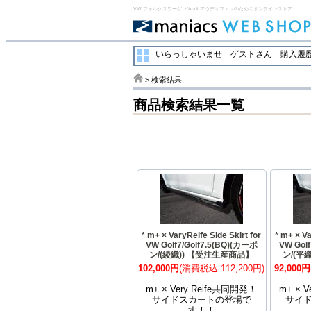
VW フォルクスワーゲン/Audi アウディファンのためのオンラインストア
いらっしゃいませ ゲストさん
購入履歴
> 検索結果
商品検索結果一覧
* m+ × VaryReife Side Skirt for
* m+ × Va
VW Golf7/Golf7.5(BQ)(カーボ
VW Gol
ン/(綾織)) 【受注生産商品】
ン/(平
102,000円
(消費税込:112,200円)
92,000円
m+ × Very Reife共同開発！
m+ × 
サイドスカートの登場で
サイ
す！！