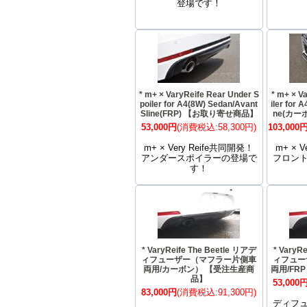
登場です！
* m+ × VaryReife Rear Under S
* m+ × Va
poiler for A4(8W) Sedan/Avant
iler for 
Sline(FRP) 【お取り寄せ商品】
ne(カー
53,000円
(消費税込:58,300円)
103,000
m+ × Very Reife共同開発！
m+ × 
アンダースポイラーの登場で
フロン
す！
* VaryReife The Beetle リアデ
* VaryR
ィフューザー（マフラー片側車
ィフュー
両用/カーボン） 【受注生産商
両用/FR
品】
53,000
83,000円
(消費税込:91,300円)
ディフ