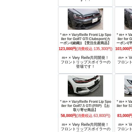
* m+ × VaryReife Front Lip Spo
* m+ × Va
iler for Golf7 GTI Clubsport(カ
iler for
ーボン/(綾織)) 【受注生産商品】
ーボン/(
123,000円
(消費税込:135,300円)
103,000
m+ × Very Reife共同開発！
m+ × 
フロントリップスポイラーの
フロン
登場です！
* m+ × VaryReife Front Lip Spo
* m+ × Va
iler for Golf7.5 GTI (FRP) 【お
iler fo
取り寄せ商品】
58,000円
(消費税込:63,800円)
83,000
m+ × Very Reife共同開発！
m+ × 
フロントリップスポイラーの
フロン