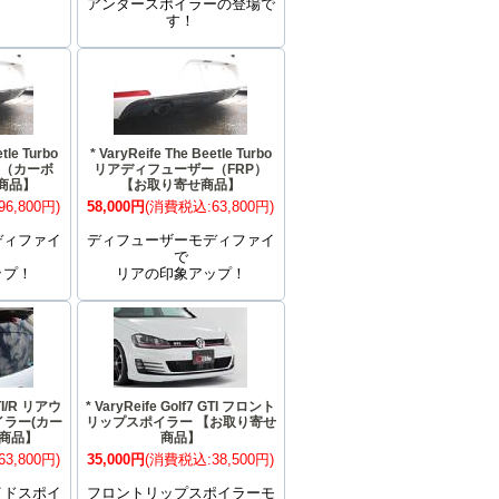
アンダースポイラーの登場で
す！
tle Turbo
* VaryReife The Beetle Turbo
ー（カーボ
リアディフューザー（FRP）
商品】
【お取り寄せ商品】
6,800円)
58,000円
(消費税込:63,800円)
ディファイ
ディフューザーモディファイ
で
ップ！
リアの印象アップ！
GTI/R リアウ
* VaryReife Golf7 GTI フロント
ラー(カー
リップスポイラー 【お取り寄せ
産商品】
商品】
3,800円)
35,000円
(消費税込:38,500円)
イドスポイ
フロントリップスポイラーモ