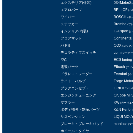
エクステリア(外装)
034MotorSp
エアロパーツ
BELLOF
(ベ
ワイパー
BOSCH
(ボ
ステッカー
Brembo
(ブ
インテリア(内装)
C/A sport
(
フロアマット
Continental 
パドル
COX
(コックス
デコラティブスイッチ
cpm
(シービー
空白
ECS tuning
電装パーツ
Eibach
(アイ
ドラレコ・レーダー
Eventuri
(イ
ライト・バルブ
Forge Moto
プラグコンセプト
GRIOT'S 
エンジンチューニング
Gruppe M
(
マフラー
KW
(カーヴェ
ボディ補強・制振パーツ
K&N Perform
サスペンション
LIQUI MOL
ブレーキ・ブレーキパッド
maniacs
(マ
ホイール・タイヤ