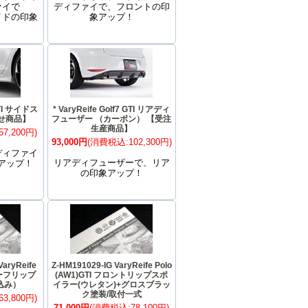
ァイで
ディファイで、フロントの印
イドの印象
象アップ！
 GTI サイドス
* VaryReife Golf7 GTI リアディ
せ商品】
フューザー （カーボン） 【受注
生産商品】
7,200円)
93,000円
(消費税込:102,300円)
ディファイ
リアディフューザーで、リア
アップ！
の印象アップ！
VaryReife
Z-HM191029-IG VaryReife Polo
アルーフリップ
(AW1)GTI フロントリップスポ
込み）
イラー(ウレタン)+グロスブラッ
ク塗装/取付一式
3,800円)
71,000円
(消費税込:78,100円)