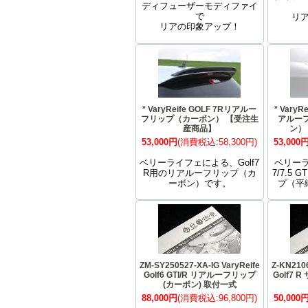
ディフューザーモディファイ
で
リ
リアの印象アップ！
* VaryReife GOLF 7Rリアルー
* VaryRe
フリップ（カーボン） 【受注生
アルー
産商品】
ン）
53,000円
(消費税込:58,300円)
53,000
ベリーライフェによる、Golf7
ベリーラ
R用のリアルーフリップ（カ
7/7.5
ーボン）です。
プ（平
ZM-SY250527-XA-IG VaryReife
Z-KN2106
Golf6 GTI/R リアルーフリップ
Golf7 
(カーボン) 取付一式
88,000円
(消費税込:96,800円)
50,000