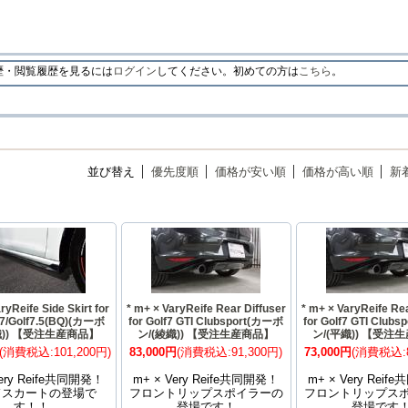
・閲覧履歴を見るには
ログイン
してください。初めての方は
こちら
。
並び替え
優先度順
価格が安い順
価格が高い順
新
ryReife Side Skirt for
* m+ × VaryReife Rear Diffuser
* m+ × VaryReife Rea
f7/Golf7.5(BQ)(カーボ
for Golf7 GTI Clubsport(カーボ
for Golf7 GTI Club
織)) 【受注生産商品】
ン/(綾織)) 【受注生産商品】
ン/(平織)) 【受注
(消費税込:101,200円)
83,000円
(消費税込:91,300円)
73,000円
(消費税込:8
Very Reife共同開発！
m+ × Very Reife共同開発！
m+ × Very Rei
ドスカートの登場で
フロントリップスポイラーの
フロントリップス
す！！
登場です！
登場です