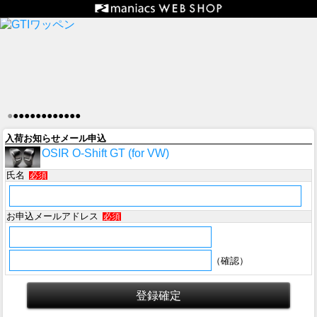
●
●
●
●
●
●
●
●
●
●
●
●
●
入荷お知らせメール申込
OSIR O-Shift GT (for VW)
氏名
必須
お申込メールアドレス
必須
（確認）