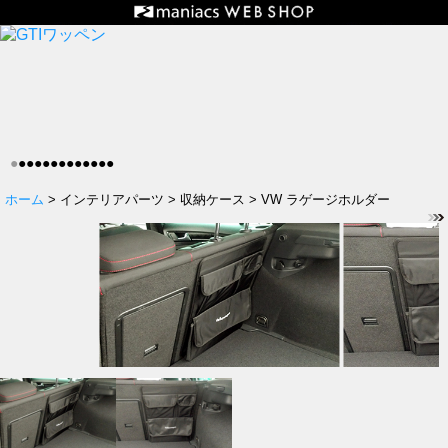
●
●
●
●
●
●
●
●
●
●
●
●
●
ホーム
> インテリアパーツ > 収納ケース > VW ラゲージホルダー