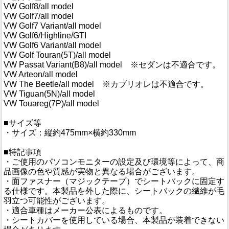
VW Golf8/all model
VW Golf7/all model
VW Golf7 Variant/all model
VW Golf6/Highline/GTI
VW Golf6 Variant/all model
VW Golf Touran(5T)/all model
VW Passat Variant(B8)/all model ※セダンは不適合です。
VW Arteon/all model
VW The Beetle/all model ※カブリオレは不適合です。
VW Tiguan(5N)/all model
VW Touareg(7P)/all model
■サイズ等
・サイズ：縦約475mm×横約330mm
■特記事項
・ご使用のパソコンモニターの設定及び環境等によって、商
品画像の色や質感が実物と異なる場合がございます。
・面ファスナー（マジックテープ）でシートバックに固定す
る仕様です。本製品を外した際に、シートバックの繊維が毛
羽立つ可能性がございます。
・適合車種はメーカー公表によるものです。
・シートカバーを使用している場合、本製品が装着できない