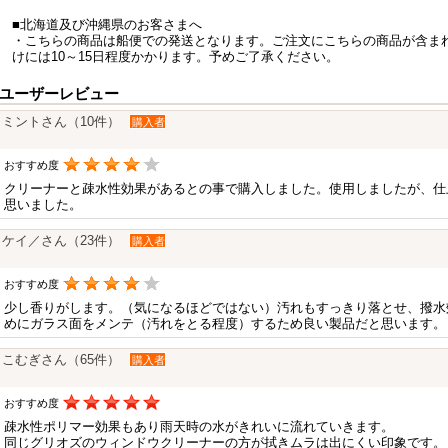
■北海道及び沖縄県のお客さまへ
・こちらの商品は船便での発送となります。ご注文にこちらの商品が含ま
けには10～15日程度かかります。予めご了承ください。
ユーザーレビュー
ミントさん（10件）
購入者
おすすめ度
クリーナーと疎水性効果があるとの事で購入しました。使用しましたが、仕
思いました。
ケイ／さん（23件）
購入者
おすすめ度
少し香りがします。（気になるほどではない）汚れもすっきり落とせ、撥水
めにガラス面をメンテ（汚れをとる程度）するため良い製品だと思います。
こむぎさん（65件）
購入者
おすすめ度
疎水性ポリマー効果もあり雨天時の水がきれいに流れていきます。
同じグリオズのウィンドウクリーナーの方が拭きムラは出にくい印象です。