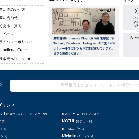
maniacs Staffです。
リンク
買い物のやり方
問い合わせ
くあるご質問
イページ
ライバシーポリシー
ternational Order
販売(wholesale)
ブランド
ort
mann Filter
(ゼロサンヨンモータースポーツ)
(マンフィルター)
MOTUL
ロフ)
(モチュール)
m+
ッシュ)
(エムプラス)
Michelin
レンボ)
(ミシュラン)