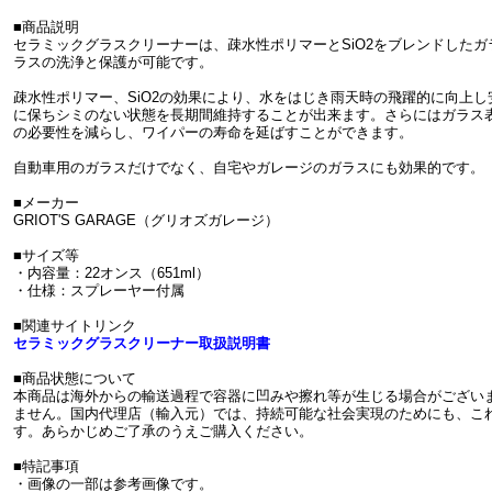
■商品説明
セラミックグラスクリーナーは、疎水性ポリマーとSiO2をブレンドした
ラスの洗浄と保護が可能です。
疎水性ポリマー、SiO2の効果により、水をはじき雨天時の飛躍的に向上
に保ちシミのない状態を長期間維持することが出来ます。さらにはガラス
の必要性を減らし、ワイパーの寿命を延ばすことができます。
自動車用のガラスだけでなく、自宅やガレージのガラスにも効果的です。
■メーカー
GRIOT'S GARAGE（グリオズガレージ）
■サイズ等
・内容量：22オンス（651ml）
・仕様：スプレーヤー付属
■関連サイトリンク
セラミックグラスクリーナー取扱説明書
■商品状態について
本商品は海外からの輸送過程で容器に凹みや擦れ等が生じる場合がござい
ません。国内代理店（輸入元）では、持続可能な社会実現のためにも、こ
す。あらかじめご了承のうえご購入ください。
■特記事項
・画像の一部は参考画像です。