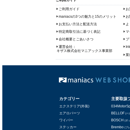
ご利用ガイド
ご利用ガイド
お
maniacsの3つの魅力と15のメリット
お
お支払い方法と配送方法
よ
特定商取引法に基づく表記
マ
会社概要とごあいさつ
プ
運営会社：
In
キザス株式会社マニアックス事業部
業務
カテゴリー
主要取扱
エクステリア(外装)
034MotorSp
エアロパーツ
BELLOF
(ベ
ワイパー
BOSCH
(ボ
ステッカー
Brembo
(ブ