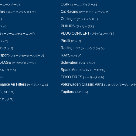
OSIR
シーエースポーツ)
(オーエスアイアール)
tire
OZ Racing
(コンチネンタルタイヤ)
(オーゼット レーシング)
Oettinger
)
(エッティンガー)
PHILIPS
エム)
(フィリップス)
PLUG CONCEPT
(イーシーエスチューニング)
(プラグコンセプト)
Pirelli
バッハ)
(ピレリ)
RacingLine
ベンチュリ)
(レーシングライン)
rsport
RAYS
(フォージモータースポーツ)
(レイズ)
GARAGE
Schwaben
(グリオズガレージ)
(シュワベン)
Spark Models
グループエム)
(スパークモデル)
TOYO TIRES
ー)
(トーヨータイヤ)
ance Air Filters
Volkswagen Classic Parts
(ケイアンドエヌ)
(フォルクスワーゲン ク
Y
Yupiteru
(リキモリ)
(ユピテル)
ニアックス)