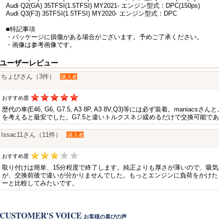
Audi Q2(GA) 35TFSI(1.5TFSI) MY2021- エンジン型式：DPC(150ps)
Audi Q3(F3) 35TFSI(1.5TFSI) MY2020- エンジン型式：DPC
■特記事項
・パッケージに損傷がある場合がございます。予めご了承ください。
・画像は参考画像です。
ユーザーレビュー
ちょびさん（3件）
購入者
おすすめ度
歴代の車(E46, G6, G7.5, A3 8P, A3 8V,Q3)等には必ず装着。man
を考えると最安でした。G7.5と違いトルクスネジ緩めるだけで交換可能で
Issac11さん（11件）
購入者
おすすめ度
取り付けは簡単、15分程度で終了します。純正よりも厚さが薄いので、吸
が、交換前後で違いが分かりませんでした。もっとエンジンに負荷をかけたら
ーと比較してみたいです。
CUSTOMER'S VOICE
お客様の喜びの声