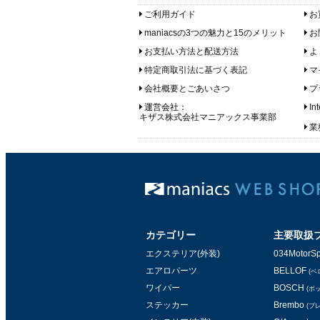
ご利用ガイド
お
maniacsの3つの魅力と15のメリット
お
お支払い方法と配送方法
よ
特定商取引法に基づく表記
マ
会社概要とごあいさつ
プ
運営会社：
In
キザス株式会社マニアックス事業部
業務
カテゴリー
主要取扱
エクステリア(外装)
034MotorSp
エアロパーツ
BELLOF
(ベ
ワイパー
BOSCH
(ボ
ステッカー
Brembo
(ブ