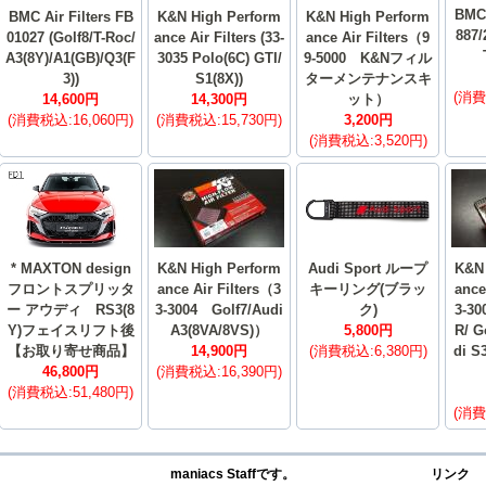
BMC 
BMC Air Filters FB
K&N High Perform
K&N High Perform
887/
01027 (Golf8/T-Roc/
ance Air Filters (33-
ance Air Filters（9
A3(8Y)/A1(GB)/Q3(F
3035 Polo(6C) GTI/
9-5000 K&Nフィル
3))
S1(8X))
ターメンテナンスキ
(消費
14,600円
14,300円
ット）
(消費税込:16,060円)
(消費税込:15,730円)
3,200円
(消費税込:3,520円)
* MAXTON design
K&N High Perform
Audi Sport ループ
K&N 
フロントスプリッタ
ance Air Filters（3
キーリング(ブラッ
ance
ー アウディ RS3(8
3-3004 Golf7/Audi
ク)
3-30
Y)フェイスリフト後
A3(8VA/8VS)）
5,800円
R/ G
【お取り寄せ商品】
14,900円
(消費税込:6,380円)
di S
46,800円
(消費税込:16,390円)
(消費税込:51,480円)
(消費
maniacs Staffです。
リンク