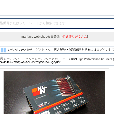
maniacs web shop会員登録で
特典盛りだくさん
!
いらっしゃいませ ゲストさん
購入履歴・閲覧履歴を見るには
ログイン
し
>
エンジンチューニング
>
エンジンエアクリーナー
> K&N High Performance Air Filters 
Golf8/Polo(AW1)/A1(GB)/A3(8Y)/Q2(GA)/Q3(F3))