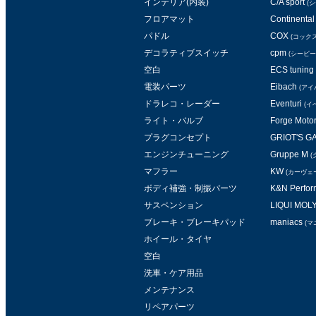
インテリア(内装)
C/A sport
(
フロアマット
Continental 
パドル
COX
(コックス
デコラティブスイッチ
cpm
(シービー
空白
ECS tuning
電装パーツ
Eibach
(アイ
ドラレコ・レーダー
Eventuri
(イ
ライト・バルブ
Forge Moto
プラグコンセプト
GRIOT'S 
エンジンチューニング
Gruppe M
(
マフラー
KW
(カーヴェ
ボディ補強・制振パーツ
K&N Perform
サスペンション
LIQUI MOL
ブレーキ・ブレーキパッド
maniacs
(マ
ホイール・タイヤ
空白
洗車・ケア用品
メンテナンス
リペアパーツ