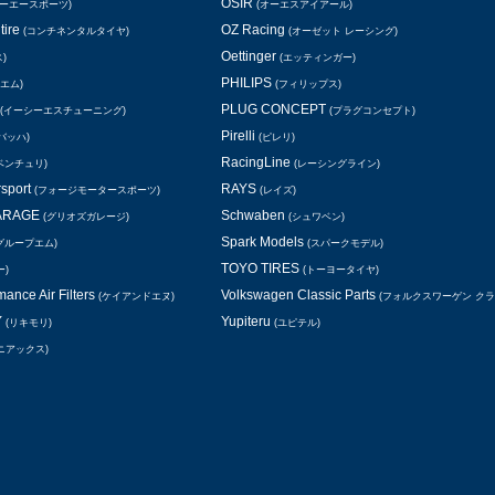
OSIR
シーエースポーツ)
(オーエスアイアール)
tire
OZ Racing
(コンチネンタルタイヤ)
(オーゼット レーシング)
Oettinger
)
(エッティンガー)
PHILIPS
エム)
(フィリップス)
PLUG CONCEPT
(イーシーエスチューニング)
(プラグコンセプト)
Pirelli
バッハ)
(ピレリ)
RacingLine
ベンチュリ)
(レーシングライン)
rsport
RAYS
(フォージモータースポーツ)
(レイズ)
GARAGE
Schwaben
(グリオズガレージ)
(シュワベン)
Spark Models
グループエム)
(スパークモデル)
TOYO TIRES
ー)
(トーヨータイヤ)
ance Air Filters
Volkswagen Classic Parts
(ケイアンドエヌ)
(フォルクスワーゲン ク
Y
Yupiteru
(リキモリ)
(ユピテル)
ニアックス)