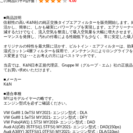
この商品の平均評価：
4.00
■商品説明
信頼性の高いK&N社の純正交換タイプエアフィルターを販売開始します。
活かし、簡単に、しかも確実にパワーアップを実現します。エアクリーナ
減するだけでなく、流入空気を整流して吸入空気量を大幅に増大させます
ーマンスを発揮し、汚れの付着による性能低下も少なく、常に安定した吸
オリジナルの特性を最大限に活かす、ビルトイン・エアフィルターは、効
湿式コットン4層フィルターを採用で、メンテナンスによりロングライフ
ス変更までは･･･とお考えの方にはベストマッチです。
当店では、K&N日本正規代理店、Gruppe M（グループ・エム）社の正
てお買い求めいただけます。
■メーカー
K&N
■適合車種
MYはモデルイヤーの略です。
エンジン型式を必ずご確認ください。
VW Golf8 1.0eTSI MY2021- エンジン型式：DLA
VW Golf8 1.5eTSI MY2021- エンジン型式：DFY
VW Polo(AW1) 1.5TSI MY2019- エンジン型式：DAD
Audi A1(GB) 35TFSI(1.5TFSI) MY2021- エンジン型式：DAD(150ps)
Audi A3(8Y) 30TFSI(1.0TFSI) MY2021- エンジン型式：DLA(110ps)