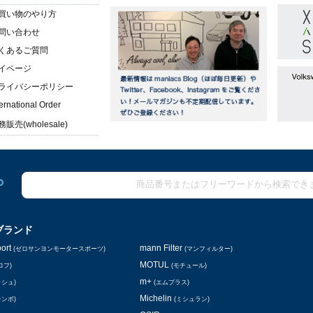
買い物のやり方
問い合わせ
くあるご質問
イページ
ライバシーポリシー
ternational Order
販売(wholesale)
ブランド
ort
mann Filter
(ゼロサンヨンモータースポーツ)
(マンフィルター)
MOTUL
ロフ)
(モチュール)
m+
ッシュ)
(エムプラス)
Michelin
レンボ)
(ミシュラン)