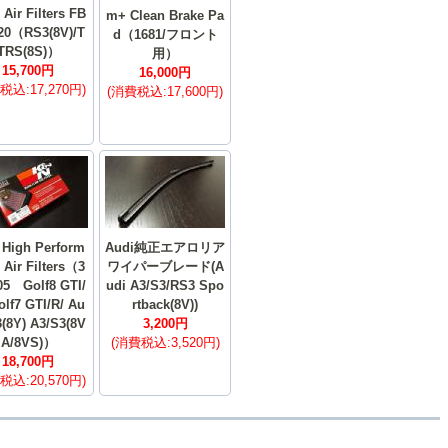
Air Filters FB
m+ Clean Brake Pa
20（RS3(8V)/T
d（1681/フロント
TRS(8S)）
用）
15,700円
16,000円
税込:17,270円)
(消費税込:17,600円)
High Perform
Audi純正エアロリア
 Air Filters（3
ワイパーブレード(A
05 Golf8 GTI/
udi A3/S3/RS3 Spo
olf7 GTI/R/ Au
rtback(8V))
3(8Y) A3/S3(8V
3,200円
A/8VS)）
(消費税込:3,520円)
18,700円
税込:20,570円)