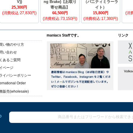
V))
ng Brake)【お取り
（バニティミラーラ
25,300円
寄せ商品】
イト）
(消費税込:27,830円)
66,500円
15,800円
(消費
(消費税込:73,150円)
(消費税込:17,380円)
maniacs Staffです。
リンク
買い物のやり方
問い合わせ
くあるご質問
イページ
ライバシーポリシー
ternational Order
販売(wholesale)