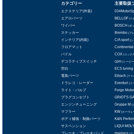
カテゴリー
主要取扱
エクステリア(外装)
034MotorSp
エアロパーツ
BELLOF
(ベ
ワイパー
BOSCH
(ボ
ステッカー
Brembo
(ブ
インテリア(内装)
C/A sport
(
フロアマット
Continental 
パドル
COX
(コックス
デコラティブスイッチ
cpm
(シービー
空白
ECS tuning
電装パーツ
Eibach
(アイ
ドラレコ・レーダー
Eventuri
(イ
ライト・バルブ
Forge Moto
プラグコンセプト
GRIOT'S 
エンジンチューニング
Gruppe M
(
マフラー
KW
(カーヴェ
ボディ補強・制振パーツ
K&N Perform
サスペンション
LIQUI MOL
ブレーキ・ブレーキパッド
maniacs
(マ