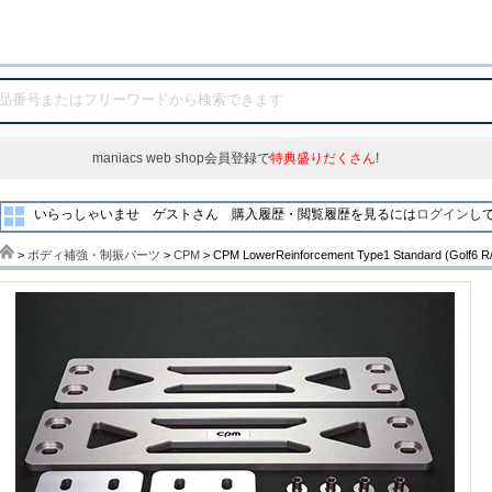
maniacs web shop会員登録で
特典盛りだくさん
!
いらっしゃいませ ゲストさん
購入履歴・閲覧履歴を見るには
ログイン
し
>
ボディ補強・制振パーツ
>
CPM
> CPM LowerReinforcement Type1 Standard (Golf6 R/