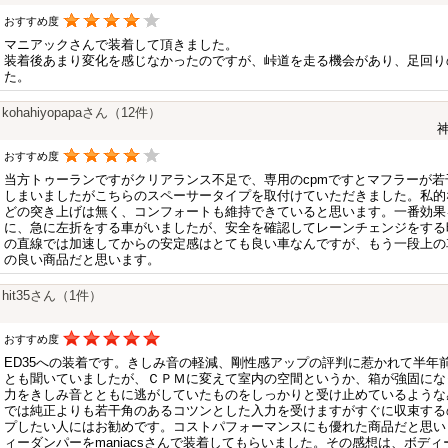
おすすめ度
マニアックさんで装着して頂きました。
装着後あまり変化を感じなかったのですが、峠道を走る機会があり、足回り
た。
kohahiyopapaさん（12件）
神
おすすめ度
当方トゥーランですがクリアランス不足で、専用のcpmですとマフラーが
しまいましたがこちらのスペーサータイプを取付けていただきました。私的
どの突き上げは無く、コンフォートも維持できていると思います。一番効果
に、急に左折をする車がいましたが、安全を確認してレーンチェンジをする
の直線では加速してからの安定感はとても良い車なんですが、もう一段上の
の良い商品だと思います。
hit35さん（1件）
おすすめ度
ED35への装着です。きしみ音の軽減、剛性感アップの評判に惹かれて半年
とも聞いていましたが、ＣＰＭに変えて室内の空間というか、箱が強固にな
力をきしみ音とともに逃がしていたものをしっかりと受け止めているような
では純正よりも若干角のあるコツンとした入力を受けますがすぐに収束する
プしたい人にはお勧めです。コストパフォーマンスにも優れた商品だと思い
ィーダンパーをmaniacsさんで装着してもらいました。その感想は、ボデ