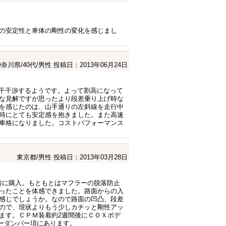
の安定性と車体の剛性の変化を感じまし
奈川県/40代/男性
投稿日：2013年06月24日
若干干渉するようです。よって割高になって
な見解ですが思ったより段差乗り上げ時な
を感じたのは、山手通りの左斜線を走行中
時にとても安定感を抱きました。また高速
車格になりました。コストパフォーマンス
東京都/男性
投稿日：2013年03月28日
前に購入。もともとはマフラーの脱落防止
ったことを体感できました。路面からの入
感じでしょうか。なので路面の凹凸、段差
ので、現状よりもう少しカチッと剛性アッ
ます。ＣＰＭ装着約2週間後にＣＯＸボデ
ィーダンパー項にあります。