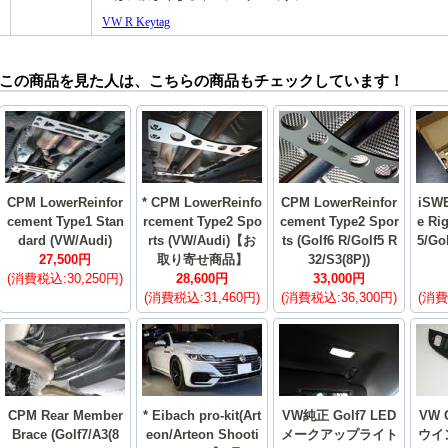
この商品を見た人は、こちらの商品もチェックしています！
CPM LowerReinfor
* CPM LowerReinfo
CPM LowerReinfor
iSW
cement Type1 Stan
rcement Type2 Spo
cement Type2 Spor
e Rig
dard (VW/Audi)
rts (VW/Audi)【お
ts (Golf6 R/Golf5 R
5/Go
27,500円
取り寄せ商品】
32/S3(8P))
(消費税込:30,250円)
28,600円
33,000円
(消費税込:31,460円)
(消費税込:36,300円)
(消費
CPM Rear Member
* Eibach pro-kit(Art
VW純正 Golf7 LED
VW 
Brace (Golf7/A3(8
eon/Arteon Shooti
メークアップライト
ウイ