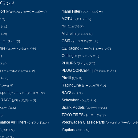
ブランド
ort
mann Filter
(ゼロサンヨンモータースポーツ)
(マンフィルター)
MOTUL
ロフ)
(モチュール)
m+
ッシュ)
(エムプラス)
Michelin
レンボ)
(ミシュラン)
OSIR
シーエースポーツ)
(オーエスアイアール)
tire
OZ Racing
(コンチネンタルタイヤ)
(オーゼット レーシング)
Oettinger
)
(エッティンガー)
PHILIPS
エム)
(フィリップス)
PLUG CONCEPT
(イーシーエスチューニング)
(プラグコンセプト)
Pirelli
バッハ)
(ピレリ)
RacingLine
ベンチュリ)
(レーシングライン)
rsport
RAYS
(フォージモータースポーツ)
(レイズ)
GARAGE
Schwaben
(グリオズガレージ)
(シュワベン)
Spark Models
グループエム)
(スパークモデル)
TOYO TIRES
ー)
(トーヨータイヤ)
ance Air Filters
Volkswagen Classic Parts
(ケイアンドエヌ)
(フォルクスワーゲン ク
Y
Yupiteru
(リキモリ)
(ユピテル)
ニアックス)