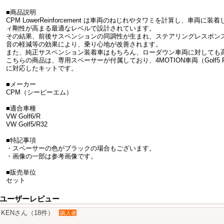
■商品説明
CPM LowerReinforcement は車両のねじれやタワミを計算し、車
ィ剛性が高まる最適なレベルで設計されています。
その結果、前後サスペンションの同調性が生まれ、ステアリングレスポン
音の軽減等の効果により、乗り心地が改善されます。
また、純正サスペンション装着車はもちろん、ローダウン車両に対しても
こちらの商品は、専用スペーサーが付属しており、4MOTION車両（Golf5 R32
に対応したキットです。
■メーカー
CPM（シーピーエム）
■適合車種
VW Golf6/R
VW Golf5/R32
■特記事項
・スペーサーの色がブラックの場合もございます。
・画像の一部は参考画像です。
■販売単位
セット
ユーザーレビュー
KENさん（18件）
購入者