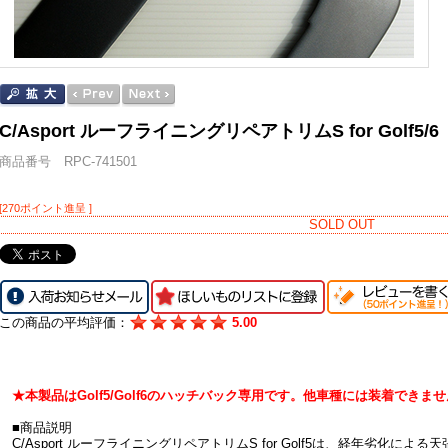
C/Asport ルーフライニングリペアトリムS for Golf
商品番号 RPC-741501
[270ポイント進呈 ]
SOLD OUT
この商品の平均評価：
5.00
★本製品はGolf5/Golf6のハッチバック専用です。他車種には装着できま
■商品説明
C/Asport ルーフライニングリペアトリムS for Golf5は、経年劣化