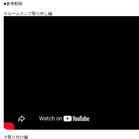
■参考動画
※ルームランプ取り外し編
※取り付け編