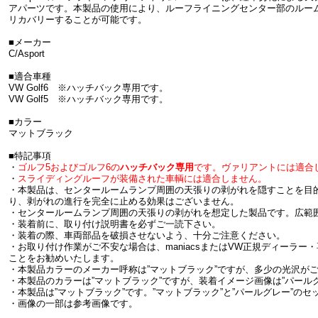
アパーツです。本製品の使用により、ルーフライニングセンター部のルー
リカバリーすることが可能です。
■メーカー
C/Asport
■適合車種
VW Golf6 ※ハッチバック専用です。
VW Golf5 ※ハッチバック専用です。
■カラー
マットブラック
■特記事項
・
ゴルフ5およびゴルフ6の
ハッチバック専用
です。ヴァリアントには適合
・
スライディングルーフが装備された車輌には適合しません。
・本製品は、センタールームランプ周囲の天張りの剥がれを隠すことを目
り、剥がれの進行を完全に止める効果はございません。
・センタールームランプ周囲の天張りの剥がれを想定した製品です。広範
・装着前に、取り付け説明書を必ずご一読下さい。
・装着の際、車両部品を破損させないよう、十分ご注意ください。
・お取り付け作業がご不安な場合は、maniacsまたはVW正規ディーラ
ことをお勧めいたします。
・本製品カラーのメーカー呼称は”マットブラック”ですが、多少の光沢が
・本製品のカラーは”マットブラック”ですが、装着イメージ画像は”パール
・本製品は”マットブラック”です。”マットブラック”と”パールグレー”の
・画像の一部は参考画像です。