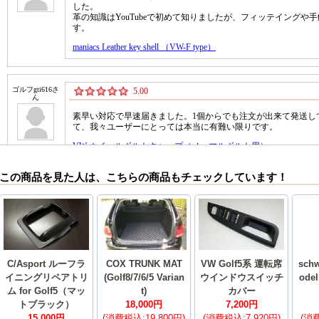
この商品を見た人は、こちらの商品もチェックしています！
C/Asport ルーフラ
COX TRUNK MAT
VW Golf5系 運転席
schw
イニングリペアトリ
(Golf8/7/6/5 Varian
ウインドウスイッチ
odel
ム for Golf5（マッ
t)
カバー
トブラック）
18,000円
7,200円
15,000円
(消費税込:19,800円)
(消費税込:7,920円)
(消費