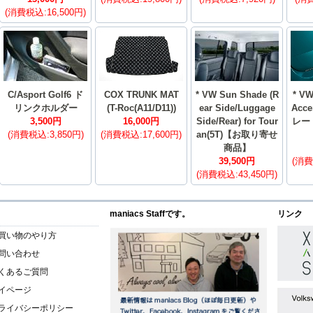
(消費税込:16,500円)
C/Asport Golf6 ド
COX TRUNK MAT
* VW Sun Shade (R
* VW
リンクホルダー
(T-Roc(A11/D11))
ear Side/Luggage
Acce
3,500円
16,000円
Side/Rear) for Tour
レー
(消費税込:3,850円)
(消費税込:17,600円)
an(5T)【お取り寄せ
商品】
39,500円
(消費
(消費税込:43,450円)
maniacs Staffです。
リンク
買い物のやり方
問い合わせ
くあるご質問
イページ
ライバシーポリシー