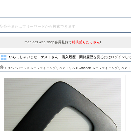
maniacs web shop会員登録で
特典盛りだくさん
!
いらっしゃいませ ゲストさん
購入履歴・閲覧履歴を見るには
ログイン
し
>
リペアパーツ
>
ルーフライニングリペアトリム
> C/Asport ルーフライニングリペアトリ