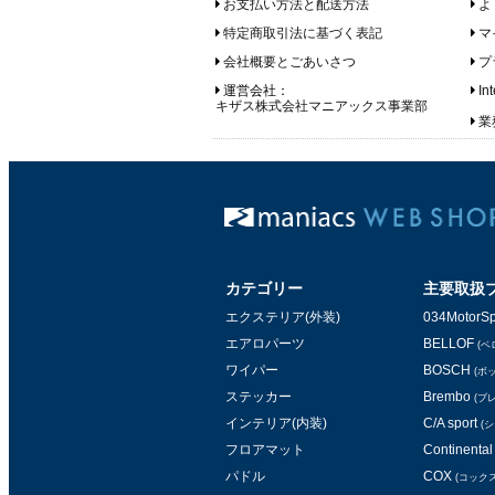
お支払い方法と配送方法
よ
特定商取引法に基づく表記
マ
会社概要とごあいさつ
プ
運営会社：
In
キザス株式会社マニアックス事業部
業務
カテゴリー
主要取扱
エクステリア(外装)
034MotorSp
エアロパーツ
BELLOF
(ベ
ワイパー
BOSCH
(ボ
ステッカー
Brembo
(ブ
インテリア(内装)
C/A sport
(
フロアマット
Continental 
パドル
COX
(コックス