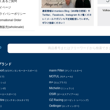
くあるご質問
イページ
ライバシーポリシー
ternational Order
販売(wholesale)
ブランド
ort
mann Filter
(ゼロサンヨンモータースポーツ)
(マンフィルター)
MOTUL
ロフ)
(モチュール)
m+
ッシュ)
(エムプラス)
Michelin
レンボ)
(ミシュラン)
OSIR
シーエースポーツ)
(オーエスアイアール)
tire
OZ Racing
(コンチネンタルタイヤ)
(オーゼット レーシング)
Oettinger
)
(エッティンガー)