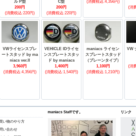
ル P型
C型
(消費税込:4,356円)
200円
200円
(消費
(消費税込:220円)
(消費税込:220円)
VWライセンスプレ
VEHICLE IDライセ
maniacs ライセン
VW
ートスタッド by ma
ンスプレートスタッ
スプレートスタッド
niacs ver.II
ド by maniacs
（プレーンタイプ）
3,960円
1,400円
1,100円
(消費
(消費税込:4,356円)
(消費税込:1,540円)
(消費税込:1,210円)
maniacs Staffです。
リンク
買い物のやり方
問い合わせ