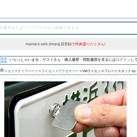
maniacs web shop会員登録で
特典盛りだくさん
!
いらっしゃいませ ゲストさん
購入履歴・閲覧履歴を見るには
ログイン
し
>
エクステリアパーツ
>
ライセンスアクセサリー
> VWライセンスプレートスタッド by 