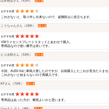
山本商店さん（41件）
購入者
おすすめ度
これがないと、取り外し出来ないので、盗難防止に役立ちます。
こうちゃんさん（19件）
購入者
おすすめ度
VWライセンスプレートスタッドとあわせて購入。
専用品なので使い勝手は良いです。
ヒコ太郎さん（53件）
購入者
おすすめ度
今回、AUDI-S4に車両入替したのですが、以前購入したこれが見当たりま
これがないと始まらないので再購入です。
KFさん（70件）
購入者
おすすめ度
専用品はあった方が、断然よいかと思います。
ひーさん.さん（9件）
購入者