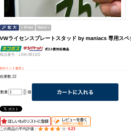
VWライセンスプレートスタッド by maniacs 専用ス
商品番号 LAM-0B1102
[6ポイント進呈 ]
在庫数:22
数量
個
この商品の平均評価：
4.23