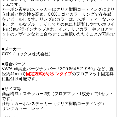
テムです。
カーボン素材のステッカーはクリア樹脂コーティングにより
立体感と耐久性を高め、COXロゴとカラーリングで存在感
をアピールします。リングのカラーは、スポーティーなレッ
ド、クールなブルー、そしてどの色にも調和しやすいホワイ
トの3色がラインナップされ、インテリアカラーやフロアマ
ットのデザインなどに合わせてご選択いただくことが可能で
す。
■メーカー
COX（コックス株式会社）
■適合パーツ
VW/Audi純正パーツナンバー「3C0 864 521 9B9」など、直
径約41mmで
固定方式がボタンタイプ
のフロアマット固定具
に貼付け可能です。
■サイズ等
商品構成：ステッカー2枚（フロアマット1枚分）で1セット
です。
仕様：カーボンステッカー（クリア樹脂コーティング）
リングカラー：レッド