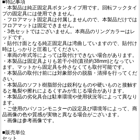
■特記事項
・本製品は純正固定具ボタンタイプ用です。回転フックタイ
プの固定具には使用できません。
・フロアマット固定具は付属しませんので、本製品だけでは
フロアマットは固定できません。
・3色セットではございません。本商品のリングカラーはレ
ッドです。
・貼付け面となる純正固定具は湾曲していますので、貼付け
時はしっかりと圧着してください。
・車両の年式等によっては取付けできない場合があります。
・本製品は固定具よりも若干小径(直径約38mm)となってい
ます。マットから固定具を外さなくても取付可能です。
・本製品の取付け前には対象部分の脱脂・清掃を行ってくだ
さい。
・本製品のソフト樹脂部分は鋭利なものや硬いものと接触す
ると亀裂や擦れによるくすみが生じる場合があります。
・本製品の劣化具合は駐車環境や使用状況等によって異なり
ます。
・ご使用のパソコンモニターの設定及び環境等によって、商
品画像の色や質感が実物と異なる場合がございます。
・画像は参考画像です。
■販売単位
セット